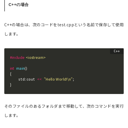
C++の場合
C++の場合は、次のコードをtest.cppという名前で保存して使用
します。
#
include
<iostream>
int
main
(
)
{
::
<<
"Hello World!\n"
;
    std
cout 
}
そのファイルのあるフォルダまで移動して、次のコマンドを実行
します。