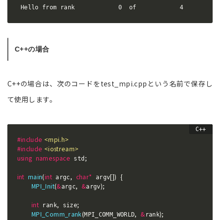
 Hello from rank            0  of            4
C++の場合
C++の場合は、次のコードをtest_mpi.cppという名前で保存し
て使用します。
#
include
<mpi.h>
#
include
<iostream>
using
namespace
;
 std
int
main
(
int
,
char
*
[
]
)
{
 argc
 argv
MPI_Init
(
&
,
&
)
;
argc
argv
int
,
;
 rank
 size
MPI_Comm_rank
(
,
&
)
;
MPI_COMM_WORLD
rank