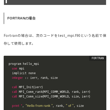
FORTRANの場合
Fortranの場合は、次のコードをtest_mpi.f90という名前で保
存して使用します。
program hello_mpi

use
 mpi

  implicit none

integer
,
,
 :: ierr
 rank
 size

call
(
)
 MPI_Init
ierr
call
(
,
,
)
 MPI_Comm_rank
MPI_COMM_WORLD
 rank
 ierr
call
(
,
,
)
 MPI_Comm_size
MPI_COMM_WORLD
 size
 ierr
print
*
,
"Hello from rank "
,
,
" of "
,
 rank
 size
