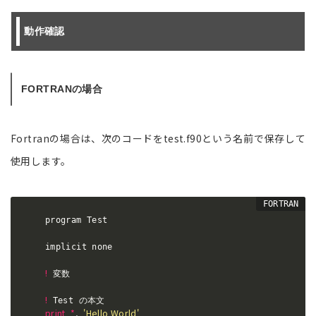
動作確認
FORTRANの場合
Fortranの場合は、次のコードをtest.f90という名前で保存して
使用します。
    program Test

    implicit none

!
 変数

!
 Test の本文

print
*
,
'Hello World'