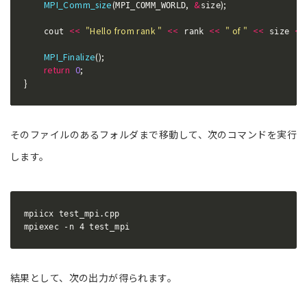
MPI_Comm_size
(
,
&
)
;
MPI_COMM_WORLD
size
<<
"Hello from rank "
<<
<<
" of "
<<
<<
    cout 
 rank 
 size 
MPI_Finalize
(
)
;
return
0
;
}
そのファイルのあるフォルダまで移動して、次のコマンドを実行
します。
mpiicx test_mpi.cpp

mpiexec -n 4 test_mpi
結果として、次の出力が得られます。