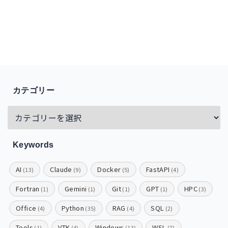
カテゴリー
Keywords
AI
Claude
Docker
FastAPI
(13)
(9)
(5)
(4)
Fortran
Gemini
Git
GPT
HPC
(1)
(1)
(1)
(1)
(3)
Office
Python
RAG
SQL
(4)
(35)
(4)
(2)
Tools
VTK
Windows
WSL
(1)
(4)
(13)
(7)