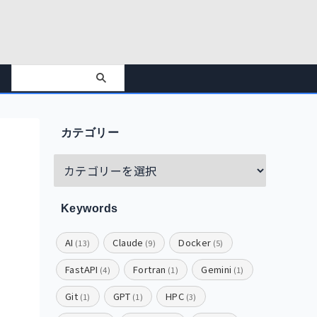
カテゴリー
Keywords
AI
Claude
Docker
(13)
(9)
(5)
FastAPI
Fortran
Gemini
(4)
(1)
(1)
Git
GPT
HPC
(1)
(1)
(3)