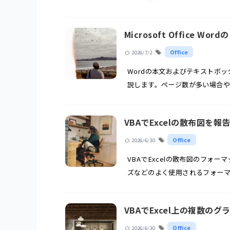
たり、ズーム倍率を統一したり、
Microsoft Office
Office
2026/7/2
Wordの本文およびテキストボ
説します。ページ数が多い場合
介します。
VBAでExcelの散布図を
Office
2026/6/30
VBAでExcelの散布図のフォ
ズなどのよく使用されるフォー
VBAでExcel上の複数の
Office
2026/6/30