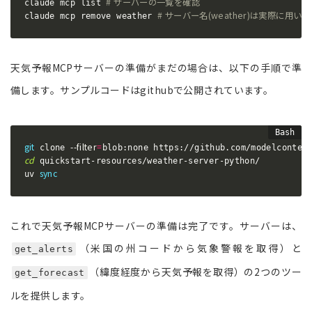
# サーバーの一覧を確認
claude mcp list 
# サーバー名(weather)は実際に用い
claude mcp remove weather 
天気予報MCPサーバーの準備がまだの場合は、以下の手順で準
備します。サンプルコードはgithubで公開されています。
git
--filter
=
 clone 
cd
 quickstart-resources/weather-server-python/

sync
uv 
これで天気予報MCPサーバーの準備は完了です。サーバーは、
（米国の州コードから気象警報を取得）と
get_alerts
（緯度経度から天気予報を取得）の2つのツー
get_forecast
ルを提供します。