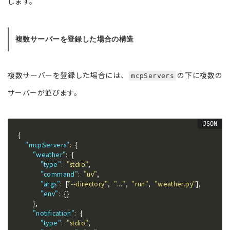
します。
複数サーバーを登録した場合の構造
複数サーバーを登録した場合には、
の下に複数の
mcpServers
サーバーが並びます。
{
"mcpServers"
:
{
"weather"
:
{
"type"
:
"stdio"
,
"command"
:
"uv"
,
"args"
:
[
"--directory"
,
"..."
,
"run"
,
"weather.py"
]
,
"env"
:
{
}
}
,
"notification"
:
{
"type"
:
"stdio"
,