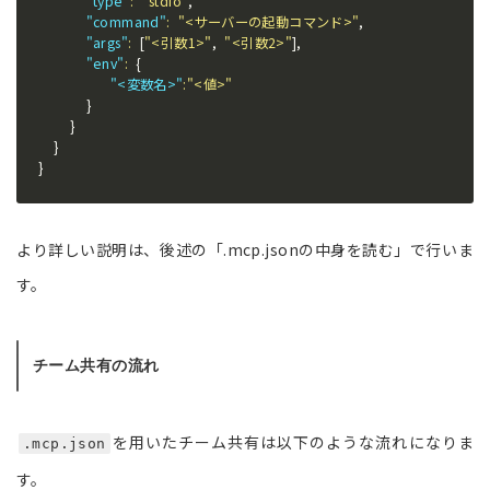
"type"
:
"stdio"
,
"command"
:
"<サーバーの起動コマンド>"
,
"args"
:
[
"<引数1>"
,
"<引数2>"
]
,
"env"
:
{
"<変数名>"
:
"<値>"
}
}
}
}
より詳しい説明は、後述の「.mcp.jsonの中身を読む」で行いま
す。
チーム共有の流れ
を用いたチーム共有は以下のような流れになりま
.mcp.json
す。