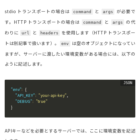
stdio トランスポートの場合は
と
が必要で
command
args
す。HTTP トランスポートの場合は
と
の代
command
args
わりに
と
を使用します（HTTP トランスポー
url
headers
トは別記事で扱います）。
は空のオブジェクトになってい
env
ますが、サーバーに渡したい環境変数がある場合には、以下の
ように記述します。
"env"
:
{
"API_KEY"
:
"your-api-key"
,
"DEBUG"
:
"true"
}
APIキーなどを必要とするサーバーでは、ここに環境変数を記述