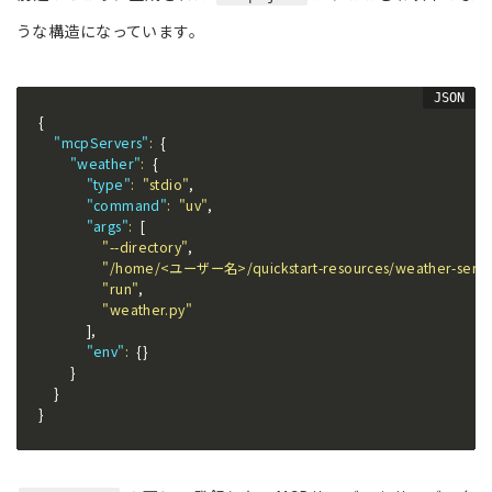
うな構造になっています。
{
"mcpServers"
:
{
"weather"
:
{
"type"
:
"stdio"
,
"command"
:
"uv"
,
"args"
:
[
"--directory"
,
"/home/<ユーザー名>/quickstart-resources/weather-serve
"run"
,
"weather.py"
]
,
"env"
:
{
}
}
}
}