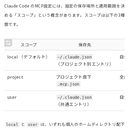
Claude Code のMCP設定には、設定の保存場所と適用範囲を決
める「スコープ」という概念があります。スコープは以下の3種
類です。
スコープ
保存先
local （デフォルト）
自分
~/.claude.json
（プロジェクト別エントリ）
project
プロジェクト直下
全員
.mcp.json
user
自分
~/.claude.json
（共通エントリ）
と
は、いずれも個人のホームディレクトリ配下
local
user