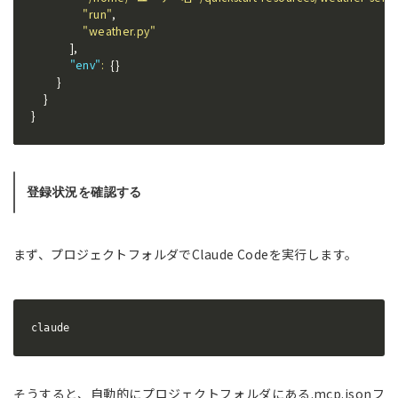
"run"
,
"weather.py"
]
,
"env"
:
{
}
}
}
}
登録状況を確認する
まず、プロジェクトフォルダでClaude Codeを実行します。
claude
そうすると、自動的にプロジェクトフォルダにある.mcp.jsonフ