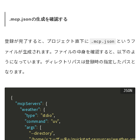
.mcp.jsonの生成を確認する
登録が完了すると、プロジェクト直下に
というフ
.mcp.json
ァイルが生成されます。ファイルの中身を確認すると、以下のよ
うになっています。ディレクトリパスは登録時の指定したパスと
なります。
{
"mcpServers"
:
{
"weather"
:
{
"type"
:
"stdio"
,
"command"
:
"uv"
,
"args"
:
[
"--directory"
,
"/home/<ユーザー名>/quickstart-resources/weather-serve