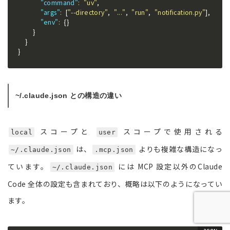
"command"
:
"uv"
,
"args"
:
[
"--directory"
,
"..."
,
"run"
,
"notification.py"
]
,
"env"
:
{
}
}
}
}
~/.claude.json との構造の違い
スコープと
スコープで使用される
local
user
は、
よりも複雑な構造になっ
~/.claude.json
.mcp.json
ています。
には MCP 設定以外のClaude
~/.claude.json
Code 全体の設定も含まれており、概略は以下のようになってい
ます。