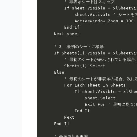
        ' 非表示シートはスキップ

        If sheet.Visible = xlSheetVis
            sheet.Activate ' シート
            ActiveWindow.Zoom = 1
        End If

    Next sheet

    ' 3. 最初のシートに移動

    If Sheets(1).Visible = xlSheetVis
        ' 最初のシートが表示されている場合
        Sheets(1).Select

    Else

        ' 最初のシートが非表示の場合、次
        For Each sheet In Sheets

            If sheet.Visible = xlShee
                sheet.Select

                Exit For ' 最初
            End If

        Next

    End If

    ' 画面更新を再開
