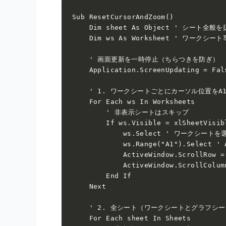
Sub ResetCursorAndZoom()

    Dim sheet As Object ' シー
    Dim ws As Worksheet ' ワークシー
    ' 画面更新を一時停止（ちらつきを防ぎ）

    Application.ScreenUpdating = Fals
    ' 1. ワークシートごとにカーソル位置をA
    For Each ws In Worksheets

        ' 非表示シートはスキップ

        If ws.Visible = xlSheetVisibl
            ws.Select ' ワークシートを選
            ws.Range("A1").Select 
            ActiveWindow.Scroll
            ActiveWindow.Scroll
        End If

    Next

    ' 2. 全シート（ワークシートとグラフシ
    For Each sheet In Sheets
