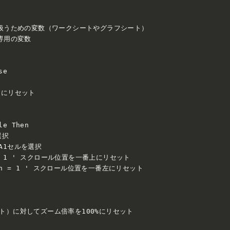
ト全般を扱うための変数（ワークシートやグラフシート）

ト専用の変数

e

1にリセット

e Then

択

' A1セルを選択

Row = 1 ' スクロール位置を一番上にリセット

Column = 1 ' スクロール位置を一番左にリセット

ート）に対してズーム倍率を100%にリセット
