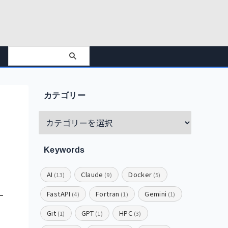
カテゴリー
Keywords
AI
Claude
Docker
(13)
(9)
(5)
FastAPI
Fortran
Gemini
(4)
(1)
(1)
Git
GPT
HPC
(1)
(1)
(3)