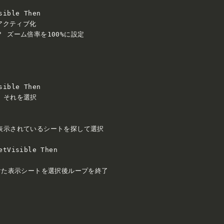
ible Then

をアクティブ化

00 ' ズーム倍率を100%に設定

ible Then

、それを選択

に表示されているシートを探して選択

tVisible Then

に見つけた表示シートを選択後ループを終了
