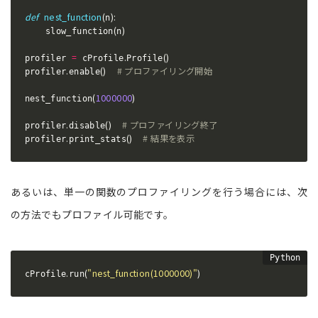
def
nest_function
(
)
:
n
(
)
    slow_function
n
=
.
(
)
profiler 
 cProfile
Profile
.
(
)
# プロファイリング開始
profiler
enable
(
1000000
)
nest_function
.
(
)
# プロファイリング終了
profiler
disable
.
(
)
# 結果を表示
profiler
print_stats
あるいは、単一の関数のプロファイリングを行う場合には、次
の方法でもプロファイル可能です。
.
(
"nest_function(1000000)"
)
cProfile
run