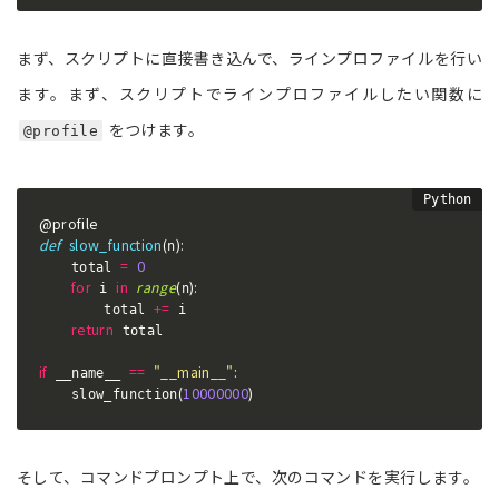
まず、スクリプトに直接書き込んで、ラインプロファイルを行い
ます。まず、スクリプトでラインプロファイルしたい関数に
をつけます。
@profile
@profile
def
slow_function
(
)
:
n
=
0
    total 
for
in
range
(
)
:
 i 
n
+=
        total 
 i

return
 total

if
==
"__main__"
:
 __name__ 
(
10000000
)
    slow_function
そして、コマンドプロンプト上で、次のコマンドを実行します。