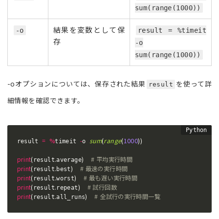
sum(range(1000))
結果を変数として保
-o
result = %timeit
存
-o
sum(range(1000))
-oオプションについては、保存された結果
を使って詳
result
細情報を確認できます。
=
%
-
sum
(
range
(
1000
)
)
result 
timeit 
o 
print
(
.
)
# 平均実行時間
result
average
print
(
.
)
# 最速の実行時間
result
best
print
(
.
)
# 最も遅い実行時間
result
worst
print
(
.
)
# 試行回数
result
repeat
print
(
.
)
# 全試行の実行時間一覧
result
all_runs