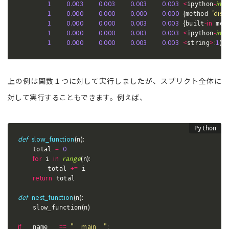
1
0.003
0.003
0.003
0.003
<
-
inp
ipython
1
0.000
0.000
0.000
0.000
{
'disa
method 
1
0.000
0.000
0.003
0.003
{
-
in
built
 met
1
0.000
0.000
0.003
0.003
<
-
inp
ipython
1
0.000
0.000
0.003
0.003
<
>
:
1
(
<
string
上の例は関数１つに対して実行しましたが、スプリクト全体に
対して実行することもできます。例えば、
def
slow_function
(
)
:
n
=
0
    total 
for
in
range
(
)
:
 i 
n
+=
        total 
 i

return
 total

def
nest_function
(
)
:
n
(
)
    slow_function
n
if
==
"__main__"
:
 __name__ 