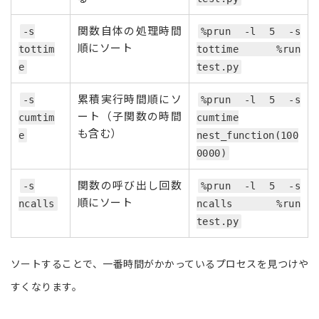
関数自体の処理時間
-s
%prun -l 5 -s
順にソート
tottim
tottime %run
e
test.py
累積実行時間順にソ
-s
%prun -l 5 -s
ート（子関数の時間
cumtim
cumtime
も含む）
e
nest_function(100
0000)
関数の呼び出し回数
-s
%prun -l 5 -s
順にソート
ncalls
ncalls %run
test.py
ソートすることで、一番時間がかかっているプロセスを見つけや
すくなります。