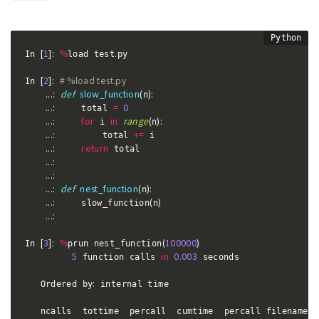
[
1
]
:
%
.
In 
load test
py

[
2
]
:
# %load test.py
In 
.
.
.
:
def
slow_function
(
)
:
n
.
.
.
:
=
0
     total 
.
.
.
:
for
in
range
(
)
:
 i 
n
.
.
.
:
+=
         total 
 i

.
.
.
:
return
 total

.
.
.
:
.
.
.
:
.
.
.
:
def
nest_function
(
)
:
n
.
.
.
:
(
)
     slow_function
n
.
.
.
:
[
3
]
:
%
(
100000
)
In 
prun nest_function
5
in
0.003
 function calls 
 seconds

:
   Ordered by
 internal time

:
   ncalls  tottime  percall  cumtime  percall filename
l