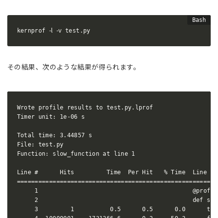
-l
-v
kernprof 
 test.py
その結果、次のような結果が得られます。
Wrote profile results to test.py.lprof

Timer unit: 1e-06 s

Total time: 3.44857 s

File: test.py

Function: slow_function at line 1

Line #      Hits         Time  Per Hit   % Time  Line Con
=========================================================
     1                                           @profile
     2                                           def slo
     3         1          0.5      0.5      0.0      tota