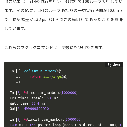
出力結果は、7回の試行を行い、各試行で100ループ実行してい
ます。その結果、1回のループあたりの平均実行時間が10.6 ms
で、標準偏差が132 μs（ばらつきの範囲）であったことを意味
しています。
これらのマジックコマンドは、関数にも使用できます。
[
1
]
:
def
sum_numbers
(
)
:
In 
n
.
.
.
:
return
sum
(
range
(
)
)
n
.
.
.
:
[
2
]
:
%
(
1000000
)
In 
time sum_numbers
:
:
15.6
CPU times
 total
 ms

:
11.4
Wall time
 ms

[
2
]
:
499999500000
Out
[
3
]
:
%
(
1000000
)
In 
timeit sum_numbers
10.6
158
(
.
.
7
,
100
 ms ± 
 μs per loop 
mean ± std
 dev
 of 
 runs