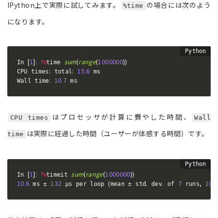
IPython上で実際に試してみます。
の場合には次のよう
%time
になります。
[
1
]
:
%
sum
(
range
(
1000000
)
)
In 
time 
:
:
15.6
CPU times
 total
 ms

:
10.7
Wall time
 ms
はプロセッサが計算に費やした時間、
CPU times
Wall
は実際に経過した時間（ユーザーが体感する時間）です。
time
[
1
]
:
%
sum
(
range
(
1000000
)
)
In 
timeit 
10.6
132
(
.
.
7
,
100
 ms ± 
 μs per loop 
mean ± std
 dev
 of 
 runs