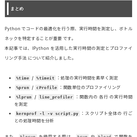
まとめ
Python でコードの最適化を行う際、実行時間を測定し、ボトル
ネックを特定することが重要 です。
本記事では、IPython を活用した実行時間の測定とプロファイ
リング手法 について紹介しました。
/
：処理の実行時間を素早く測定
%time
%timeit
/
：関数単位のプロファイリング
%prun
cProfile
/
：関数内の 各行 の実行時間
%lprun
line_profiler
を測定
：スクリプト全体の 行ご
kernprof -l -v script.py
との処理時間を分析
また、
を使用する際は、
や
で関数を
%lprun
%run
%load