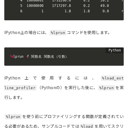
     4  10000001    1731266.6      0.2     50.2      for
     5  10000000    1717297.8      0.2     49.8         
     6         1          1.8      1.8      0.0      ret
IPython上の場合には、
コマンドを使用します。
%lprun
%
-
lprun 
f 関数名 関数名（引数）
IPython上で使用するには、
%load_ext
（Pythonの）を実行した後に、
を実
line_profiler
%lprun
行します。
を使う前にプロファイリングする関数が定義されてい
%lprun
る必要があるため、サンプルコードでは
を用いてスクリ
%load