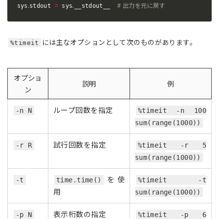
.
=
.
# 出力を元に戻す
sys
stdout 
 sys
__stdout__  
には主なオプションとして次のものがあります。
%timeit
オプショ
説明
例
ン
ループ回数を指定
-n N
%timeit -n 100
sum(range(1000))
試行回数を指定
-r R
%timeit -r 5
sum(range(1000))
を使
-t
time.time()
%timeit -t
用
sum(range(1000))
表示桁数の指定
-p N
%timeit -p 6