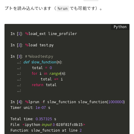
プトを読み込んでいます（
でも可能です）。
%run
[
1
]
:
%
In 
load_ext line_profiler

[
2
]
:
%
.
In 
load test
py

[
3
]
:
# %load test.py
In 
.
.
.
:
def
slow_function
(
)
:
n
.
.
.
:
=
0
     total 
.
.
.
:
for
in
range
(
)
:
 i 
n
.
.
.
:
+=
         total 
 i

.
.
.
:
return
 total

.
.
.
:
[
4
]
:
%
-
(
1000000
)
In 
lprun 
f slow_function slow_function
:
1e-07
Timer unit
 s

:
0.357325
Total time
 s

:
<
-
input
-
3
-
>
File
ipython
028f81fc0b15
:
2
Function
 slow_function at line 