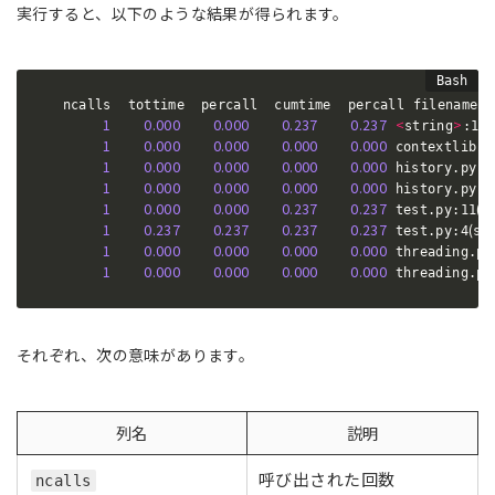
実行すると、以下のような結果が得られます。
   ncalls  tottime  percall  cumtime  percall filename:l
1
0.000
0.000
0.237
0.237
<
>
(
<
string
:1
1
0.000
0.000
0.000
0.000
 contextlib.p
1
0.000
0.000
0.000
0.000
 history.py:1
1
0.000
0.000
0.000
0.000
 history.py:9
1
0.000
0.000
0.237
0.237
(
 test.py:11
n
1
0.237
0.237
0.237
0.237
(
 test.py:4
sl
1
0.000
0.000
0.000
0.000
 threading.py
1
0.000
0.000
0.000
0.000
 threading.py
それぞれ、次の意味があります。
列名
説明
呼び出された回数
ncalls