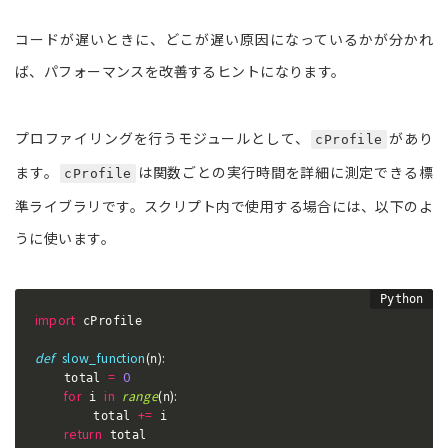
コードが遅いときに、どこが遅い原因になっているかが分かれ
ば、パフォーマンスを改善するヒントになります。
プロファイリングを行うモジュールとして、
があり
cProfile
ます。
は関数ごとの実行時間を詳細に測定できる標
cProfile
準ライブラリです。スクリプト内で使用する場合には、以下のよ
うに使います。
import
 cProfile

def
slow_function
(
)
:
n
=
0
    total 
for
in
range
(
)
:
 i 
n
+=
        total 
 i

return
 total
