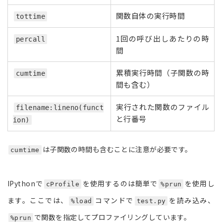
関数自体の実行時間
tottime
1回の呼び出しあたりの時
percall
間
累積実行時間（子関数の時
cumtime
間も含む）
実行された関数のファイル
filename:lineno(funct
と行番号
ion)
は子関数の時間も含むことに注意が必要です。
cumtime
IPythonで
を使用するのは簡単で
を使用し
cProfile
%prun
ます。ここでは、
コマンドで
を読み込み、
%load
test.py
で関数を指定してプロファイリングしています。
%prun