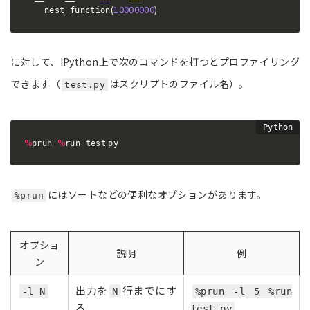
(
10000000
)
    nest_function
に対して、IPython上で次のコマンドを打つとプロファイリング
できます（
はスクリプトのファイル名）。
test.py
%
%
.
prun 
run test
py
にはソートなどの便利なオプションがあります。
%prun
オプショ
説明
例
ン
出力を
行までにす
-l N
N
%prun -l 5 %run
る
test.py